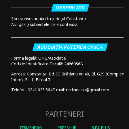
DESPRE NOI
Știri și investigații din județul Constanța.
Aici găsiți subiectele care contează.
ASOCIAȚIA PUTEREA CIVICĂ
Forma legală: ONG/Asociație
Cod de Identificare Fiscală: 24860568
Adresa: Constanța, Bd. IC Brătianu nr. 48, Bl. G29 (Complex
Intim), Et. 1, Biroul 7.
Telefon: 0241.625.564
E-mail: ordinea.ro@gmail.com
PARTENERI
TERMENE.RO
PRESSHUB
R.E.I. PLUS