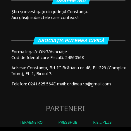
DESPRE NOI
Știri și investigații din județul Constanța.
Aici găsiți subiectele care contează.
ASOCIAȚIA PUTEREA CIVICĂ
Forma legală: ONG/Asociație
Cod de Identificare Fiscală: 24860568
Adresa: Constanța, Bd. IC Brătianu nr. 48, Bl. G29 (Complex
Intim), Et. 1, Biroul 7.
Telefon: 0241.625.564
E-mail: ordinea.ro@gmail.com
PARTENERI
TERMENE.RO
PRESSHUB
R.E.I. PLUS