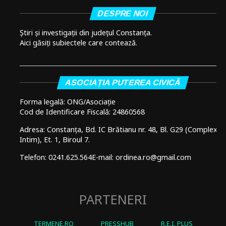
DESPRE NOI
Știri și investigații din județul Constanța.
Aici găsiți subiectele care contează.
ASOCIAȚIA PUTEREA CIVICĂ
Forma legală: ONG/Asociație
Cod de Identificare Fiscală: 24860568
Adresa: Constanța, Bd. IC Brătianu nr. 48, Bl. G29 (Complex
Intim), Et. 1, Biroul 7.
Telefon: 0241.625.564
E-mail: ordinea.ro@gmail.com
PARTENERI
TERMENE.RO
PRESSHUB
R.E.I. PLUS