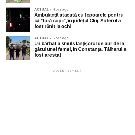
ACTUAL
4 ore ago
Ambulanță atacată cu topoarele pentru
că ”fură copii”, în județul Cluj. Șoferul a
fost rănit la ochi
ACTUAL
5 ore ago
Un bărbat a smuls lănțișorul de aur de la
gâtul unei femei, în Constanța. Tâlharul a
fost arestat
ADVERTISEMENT