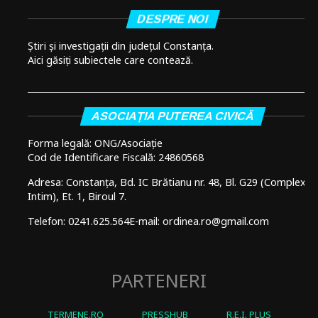
DESPRE NOI
Știri și investigații din județul Constanța.
Aici găsiți subiectele care contează.
ASOCIAȚIA PUTEREA CIVICĂ
Forma legală: ONG/Asociație
Cod de Identificare Fiscală: 24860568
Adresa: Constanța, Bd. IC Brătianu nr. 48, Bl. G29 (Complex
Intim), Et. 1, Biroul 7.
Telefon: 0241.625.564
E-mail: ordinea.ro@gmail.com
PARTENERI
TERMENE.RO
PRESSHUB
R.E.I. PLUS