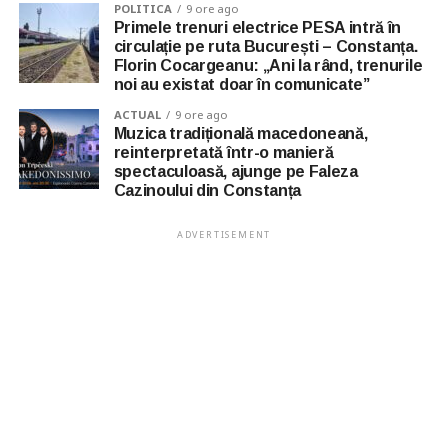
POLITICA
9 ore ago
Primele trenuri electrice PESA intră în
circulație pe ruta București – Constanța.
Florin Cocargeanu: „Ani la rând, trenurile
noi au existat doar în comunicate”
ACTUAL
9 ore ago
Muzica tradițională macedoneană,
reinterpretată într-o manieră
spectaculoasă, ajunge pe Faleza
Cazinoului din Constanța
ADVERTISEMENT