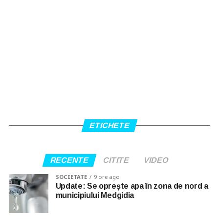
ETICHETE
RECENTE
CITITE
VIDEO
SOCIETATE
9 ore ago
Update: Se oprește apa în zona de nord a
municipiului Medgidia