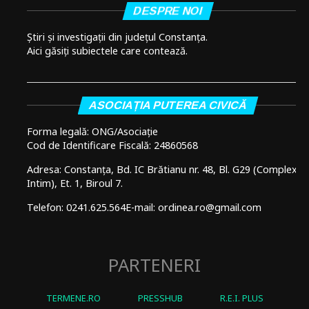
DESPRE NOI
Știri și investigații din județul Constanța.
Aici găsiți subiectele care contează.
ASOCIAȚIA PUTEREA CIVICĂ
Forma legală: ONG/Asociație
Cod de Identificare Fiscală: 24860568
Adresa: Constanța, Bd. IC Brătianu nr. 48, Bl. G29 (Complex
Intim), Et. 1, Biroul 7.
Telefon: 0241.625.564
E-mail: ordinea.ro@gmail.com
PARTENERI
TERMENE.RO
PRESSHUB
R.E.I. PLUS