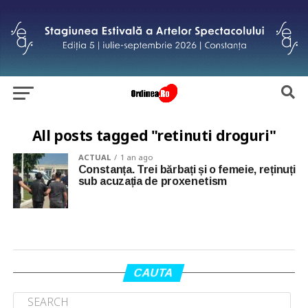
All posts tagged "retinuti droguri"
ACTUAL
1 an ago
Constanța. Trei bărbați și o femeie, reținuți
sub acuzația de proxenetism
CAUTA