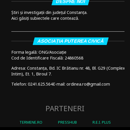
DESPRE NOI
Știri și investigații din județul Constanța.
Aici găsiți subiectele care contează.
ASOCIAȚIA PUTEREA CIVICĂ
Forma legală: ONG/Asociație
Cod de Identificare Fiscală: 24860568
Adresa: Constanța, Bd. IC Brătianu nr. 48, Bl. G29 (Complex
Intim), Et. 1, Biroul 7.
Telefon: 0241.625.564
E-mail: ordinea.ro@gmail.com
PARTENERI
TERMENE.RO
PRESSHUB
R.E.I. PLUS