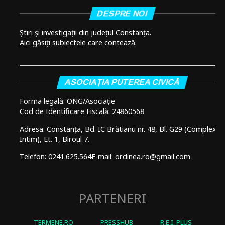
DESPRE NOI
Știri și investigații din județul Constanța.
Aici găsiți subiectele care contează.
ASOCIAȚIA PUTEREA CIVICĂ
Forma legală: ONG/Asociație
Cod de Identificare Fiscală: 24860568
Adresa: Constanța, Bd. IC Brătianu nr. 48, Bl. G29 (Complex
Intim), Et. 1, Biroul 7.
Telefon: 0241.625.564
E-mail: ordinea.ro@gmail.com
PARTENERI
TERMENE.RO
PRESSHUB
R.E.I. PLUS