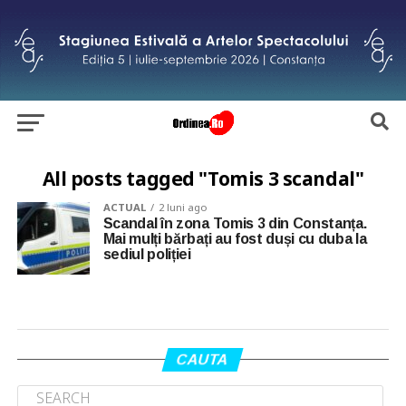
All posts tagged "Tomis 3 scandal"
ACTUAL
2 luni ago
Scandal în zona Tomis 3 din Constanța.
Mai mulți bărbați au fost duși cu duba la
sediul poliției
CAUTA