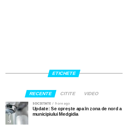
ETICHETE
RECENTE
CITITE
VIDEO
SOCIETATE
9 ore ago
Update: Se oprește apa în zona de nord a
municipiului Medgidia