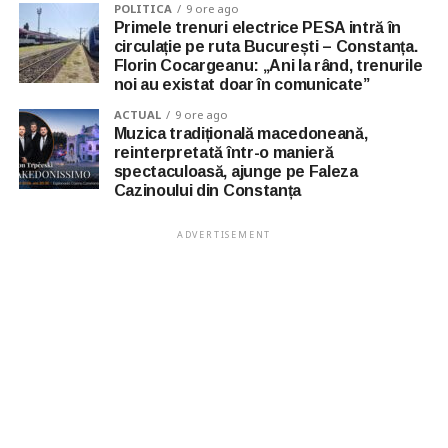
POLITICA
9 ore ago
Primele trenuri electrice PESA intră în
circulație pe ruta București – Constanța.
Florin Cocargeanu: „Ani la rând, trenurile
noi au existat doar în comunicate”
ACTUAL
9 ore ago
Muzica tradițională macedoneană,
reinterpretată într-o manieră
spectaculoasă, ajunge pe Faleza
Cazinoului din Constanța
ADVERTISEMENT