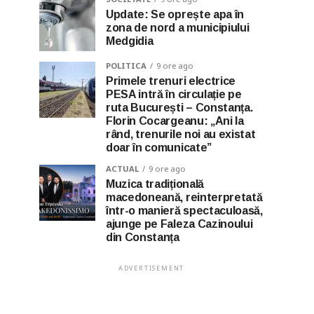
Update: Se oprește apa în
zona de nord a municipiului
Medgidia
POLITICA
9 ore ago
Primele trenuri electrice
PESA intră în circulație pe
ruta București – Constanța.
Florin Cocargeanu: „Ani la
rând, trenurile noi au existat
doar în comunicate”
ACTUAL
9 ore ago
Muzica tradițională
macedoneană, reinterpretată
într-o manieră spectaculoasă,
ajunge pe Faleza Cazinoului
din Constanța
ADVERTISEMENT