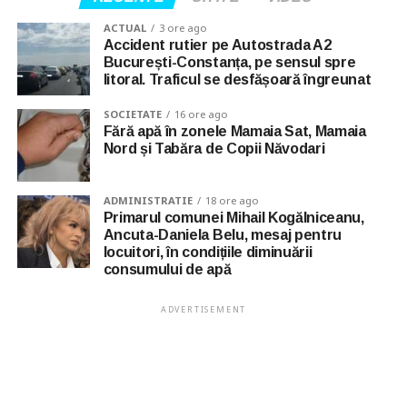
ACTUAL
3 ore ago
Accident rutier pe Autostrada A2
București-Constanța, pe sensul spre
litoral. Traficul se desfășoară îngreunat
SOCIETATE
16 ore ago
Fără apă în zonele Mamaia Sat, Mamaia
Nord și Tabăra de Copii Năvodari
ADMINISTRATIE
18 ore ago
Primarul comunei Mihail Kogălniceanu,
Ancuta-Daniela Belu, mesaj pentru
locuitori, în condițiile diminuării
consumului de apă
ADVERTISEMENT