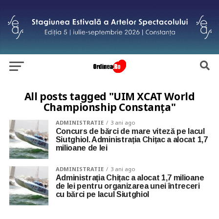
All posts tagged "UIM XCAT World
Championship Constanța"
ADMINISTRATIE
3 ani ago
Concurs de bărci de mare viteză pe lacul
Siutghiol. Administrația Chițac a alocat 1,7
milioane de lei
ADMINISTRATIE
3 ani ago
Administrația Chițac a alocat 1,7 milioane
de lei pentru organizarea unei întreceri
cu bărci pe lacul Siutghiol