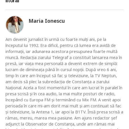
litoral
Maria Ionescu
Am devenit jurnalist în urmă cu foarte mulţi ani, pe la
începutul lui 1992. Era dificil, pentru că lumea era avidă de
informaţii, iar adunarea acestora presupunea foarte multă
muncă. Redacţia ziarului Telegraf a constituit lansarea mea în
presă, iar viaţa mea personală a devenit extrem de simplă:
lucram de dimineaţa până în cursul nopţii. După vreo 6 ani,
timp în care am început să fac şi televiziune, la TV Neptun,
am decis să plec la subredacţia de Constanţa a ziarului
Naţional. Acela a fost momentul în care am lucrat în paralel în
presa scrisă şi în cea audio, la mai multe posturi de radio,
începând cu Europa FM şi terminând cu Mix FM. A venit apoi
perioada în care mi-am dorit mai mult şi am continuat să fac
şi televiziune, la Antena 1, iar apoi la B1TV. Însă presa scrisă a
rămas, mereu, marea mea pasiune. Am ajuns redactor şef
adjunct la Observator de Constanţa, unde am rămas mai