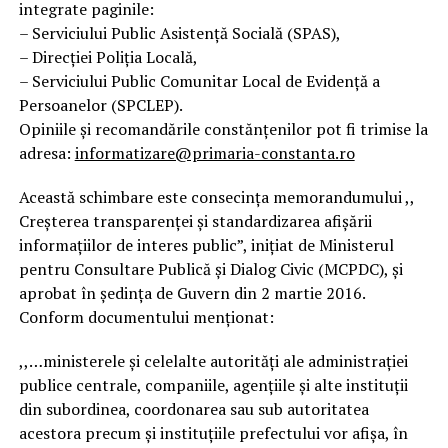
integrate paginile:
– Serviciului Public Asistenţă Socială (SPAS),
– Direcţiei Poliţia Locală,
– Serviciului Public Comunitar Local de Evidenţă a
Persoanelor (SPCLEP).
Opiniile şi recomandările constănţenilor pot fi trimise la
adresa:
informatizare@primaria-constanta.ro
Această schimbare este consecinţa memorandumului ,,
Creşterea transparenţei şi standardizarea afişării
informaţiilor de interes public”, iniţiat de Ministerul
pentru Consultare Publică şi Dialog Civic (MCPDC), şi
aprobat în şedinţa de Guvern din 2 martie 2016.
Conform documentului menţionat:
,,…ministerele şi celelalte autorităţi ale administraţiei
publice centrale, companiile, agenţiile şi alte instituţii
din subordinea, coordonarea sau sub autoritatea
acestora precum şi instituţiile prefectului vor afişa, în