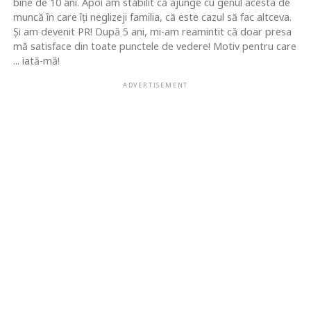
bine de 10 ani. Apoi am stabilit că ajunge cu genul acesta de
muncă în care îţi neglizeji familia, că este cazul să fac altceva.
Şi am devenit PR! După 5 ani, mi-am reamintit că doar presa
mă satisface din toate punctele de vedere! Motiv pentru care
... iată-mă!
ADVERTISEMENT