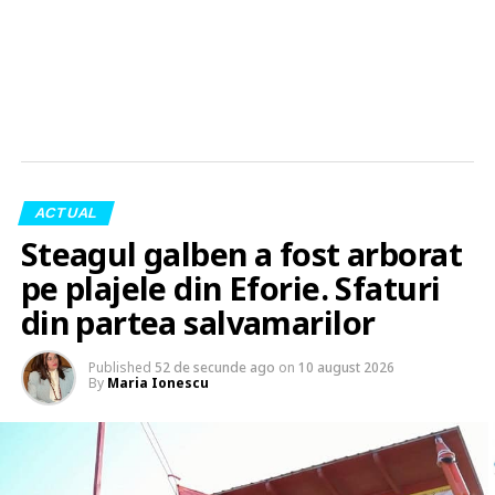
ACTUAL
Steagul galben a fost arborat
pe plajele din Eforie. Sfaturi
din partea salvamarilor
Published
52 de secunde ago
on
10 august 2026
By
Maria Ionescu