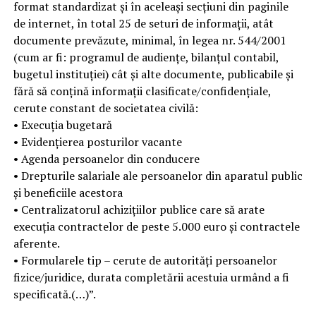
format standardizat şi în aceleaşi secţiuni din paginile
de internet, în total 25 de seturi de informaţii, atât
documente prevăzute, minimal, în legea nr. 544/2001
(cum ar fi: programul de audienţe, bilanţul contabil,
bugetul instituţiei) cât şi alte documente, publicabile şi
fără să conţină informaţii clasificate/confidenţiale,
cerute constant de societatea civilă:
• Execuţia bugetară
• Evidenţierea posturilor vacante
• Agenda persoanelor din conducere
• Drepturile salariale ale persoanelor din aparatul public
şi beneficiile acestora
• Centralizatorul achiziţiilor publice care să arate
execuţia contractelor de peste 5.000 euro şi contractele
aferente.
• Formularele tip – cerute de autorităţi persoanelor
fizice/juridice, durata completării acestuia urmând a fi
specificată.(…)”.