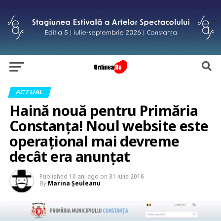
ACTUAL
Haină nouă pentru Primăria
Constanţa! Noul website este
operaţional mai devreme
decât era anunţat
Published
10 ani ago
on
31 iulie 2016
By
Marina Şeuleanu