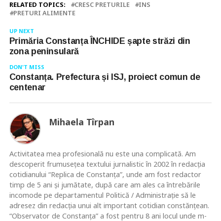
RELATED TOPICS:
CRESC PRETURILE
INS
PRETURI ALIMENTE
UP NEXT
Primăria Constanța ÎNCHIDE șapte străzi din
zona peninsulară
DON'T MISS
Constanța. Prefectura și ISJ, proiect comun de
centenar
Mihaela Tîrpan
Activitatea mea profesională nu este una complicată. Am
descoperit frumusețea textului jurnalistic în 2002 în redacția
cotidianului “Replica de Constanța”, unde am fost redactor
timp de 5 ani și jumătate, după care am ales ca întrebările
incomode pe departamentul Politică / Administrație să le
adresez din redacția unui alt important cotidian constănțean.
“Observator de Constanța” a fost pentru 8 ani locul unde m-