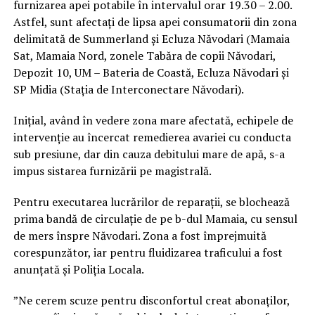
furnizarea apei potabile în intervalul orar 19.30 – 2.00.
Astfel, sunt afectați de lipsa apei consumatorii din zona
delimitată de Summerland și Ecluza Năvodari (Mamaia
Sat, Mamaia Nord, zonele Tabăra de copii Năvodari,
Depozit 10, UM – Bateria de Coastă, Ecluza Năvodari și
SP Midia (Stația de Interconectare Năvodari).
Inițial, având în vedere zona mare afectată, echipele de
intervenție au încercat remedierea avariei cu conducta
sub presiune, dar din cauza debitului mare de apă, s-a
impus sistarea furnizării pe magistrală.
Pentru executarea lucrărilor de reparații, se blochează
prima bandă de circulație de pe b-dul Mamaia, cu sensul
de mers înspre Năvodari. Zona a fost împrejmuită
corespunzător, iar pentru fluidizarea traficului a fost
anunțată și Poliția Locala.
”Ne cerem scuze pentru disconfortul creat abonaților,