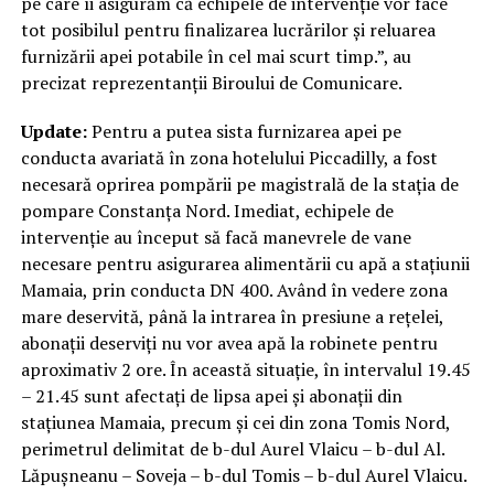
pe care îi asigurăm că echipele de intervenție vor face
tot posibilul pentru finalizarea lucrărilor și reluarea
furnizării apei potabile în cel mai scurt timp.”, au
precizat reprezentanții Biroului de Comunicare.
Update:
Pentru a putea sista furnizarea apei pe
conducta avariată în zona hotelului Piccadilly, a fost
necesară oprirea pompării pe magistrală de la stația de
pompare Constanța Nord. Imediat, echipele de
intervenție au început să facă manevrele de vane
necesare pentru asigurarea alimentării cu apă a stațiunii
Mamaia, prin conducta DN 400. Având în vedere zona
mare deservită, până la intrarea în presiune a rețelei,
abonații deserviți nu vor avea apă la robinete pentru
aproximativ 2 ore. În această situație, în intervalul 19.45
– 21.45 sunt afectați de lipsa apei și abonații din
stațiunea Mamaia, precum și cei din zona Tomis Nord,
perimetrul delimitat de b-dul Aurel Vlaicu – b-dul Al.
Lăpușneanu – Soveja – b-dul Tomis – b-dul Aurel Vlaicu.