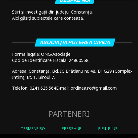
DESPRE NOI
Știri și investigații din județul Constanța.
Aici găsiți subiectele care contează.
ASOCIAȚIA PUTEREA CIVICĂ
Forma legală: ONG/Asociație
Cod de Identificare Fiscală: 24860568
Adresa: Constanța, Bd. IC Brătianu nr. 48, Bl. G29 (Complex
Intim), Et. 1, Biroul 7.
Telefon: 0241.625.564
E-mail: ordinea.ro@gmail.com
PARTENERI
TERMENE.RO
PRESSHUB
R.E.I. PLUS