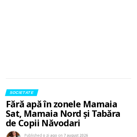
SOCIETATE
Fără apă în zonele Mamaia
Sat, Mamaia Nord și Tabăra
de Copii Năvodari
Published
o zi ago
on
7 august 2026