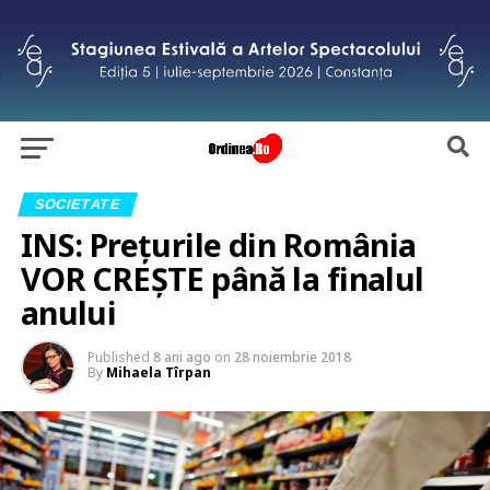
SOCIETATE
INS: Prețurile din România
VOR CREȘTE până la finalul
anului
Published
8 ani ago
on
28 noiembrie 2018
By
Mihaela Tîrpan