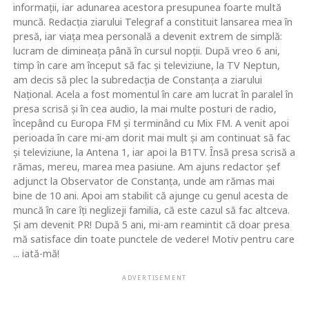
informaţii, iar adunarea acestora presupunea foarte multă
muncă. Redacţia ziarului Telegraf a constituit lansarea mea în
presă, iar viaţa mea personală a devenit extrem de simplă:
lucram de dimineaţa până în cursul nopţii. După vreo 6 ani,
timp în care am început să fac şi televiziune, la TV Neptun,
am decis să plec la subredacţia de Constanţa a ziarului
Naţional. Acela a fost momentul în care am lucrat în paralel în
presa scrisă şi în cea audio, la mai multe posturi de radio,
începând cu Europa FM şi terminând cu Mix FM. A venit apoi
perioada în care mi-am dorit mai mult şi am continuat să fac
şi televiziune, la Antena 1, iar apoi la B1TV. Însă presa scrisă a
rămas, mereu, marea mea pasiune. Am ajuns redactor şef
adjunct la Observator de Constanţa, unde am rămas mai
bine de 10 ani. Apoi am stabilit că ajunge cu genul acesta de
muncă în care îţi neglizeji familia, că este cazul să fac altceva.
Şi am devenit PR! După 5 ani, mi-am reamintit că doar presa
mă satisface din toate punctele de vedere! Motiv pentru care
... iată-mă!
ADVERTISEMENT