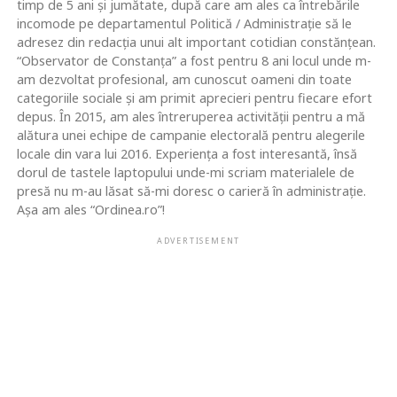
timp de 5 ani și jumătate, după care am ales ca întrebările
incomode pe departamentul Politică / Administrație să le
adresez din redacția unui alt important cotidian constănțean.
“Observator de Constanța” a fost pentru 8 ani locul unde m-
am dezvoltat profesional, am cunoscut oameni din toate
categoriile sociale și am primit aprecieri pentru fiecare efort
depus. În 2015, am ales întreruperea activității pentru a mă
alătura unei echipe de campanie electorală pentru alegerile
locale din vara lui 2016. Experiența a fost interesantă, însă
dorul de tastele laptopului unde-mi scriam materialele de
presă nu m-au lăsat să-mi doresc o carieră în administrație.
Așa am ales “Ordinea.ro”!
ADVERTISEMENT