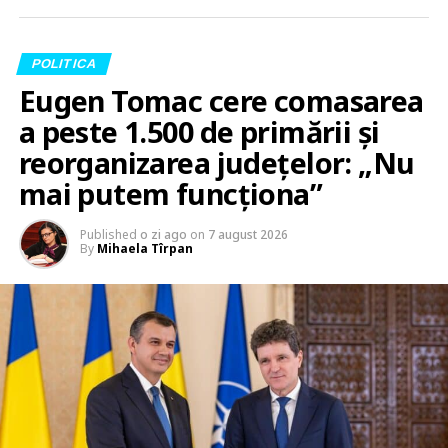
POLITICA
Eugen Tomac cere comasarea
a peste 1.500 de primării și
reorganizarea județelor: „Nu
mai putem funcționa”
Published
o zi ago
on
7 august 2026
By
Mihaela Tîrpan