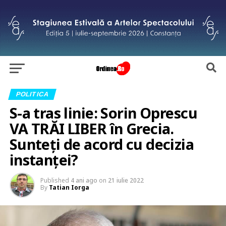
POLITICA
S-a tras linie: Sorin Oprescu
VA TRĂI LIBER în Grecia.
Sunteți de acord cu decizia
instanței?
Published
4 ani ago
on
21 iulie 2022
By
Tatian Iorga