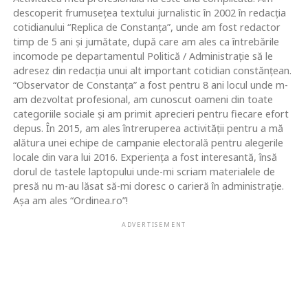
descoperit frumusețea textului jurnalistic în 2002 în redacția
cotidianului “Replica de Constanța”, unde am fost redactor
timp de 5 ani și jumătate, după care am ales ca întrebările
incomode pe departamentul Politică / Administrație să le
adresez din redacția unui alt important cotidian constănțean.
“Observator de Constanța” a fost pentru 8 ani locul unde m-
am dezvoltat profesional, am cunoscut oameni din toate
categoriile sociale și am primit aprecieri pentru fiecare efort
depus. În 2015, am ales întreruperea activității pentru a mă
alătura unei echipe de campanie electorală pentru alegerile
locale din vara lui 2016. Experiența a fost interesantă, însă
dorul de tastele laptopului unde-mi scriam materialele de
presă nu m-au lăsat să-mi doresc o carieră în administrație.
Așa am ales “Ordinea.ro”!
ADVERTISEMENT