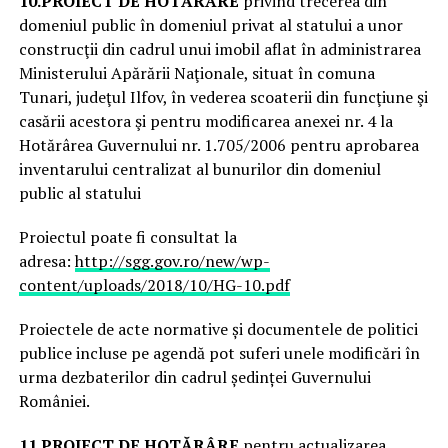
10.
PROIECT DE HOTĂRÂRE
privind trecerea din
domeniul public în domeniul privat al statului a unor
construcţii din cadrul unui imobil aflat în administrarea
Ministerului Apărării Naţionale, situat în comuna
Tunari, judeţul Ilfov, în vederea scoaterii din funcţiune şi
casării acestora şi pentru modificarea anexei nr. 4 la
Hotărârea Guvernului nr. 1.705/2006 pentru aprobarea
inventarului centralizat al bunurilor din domeniul
public al statului
Proiectul poate fi consultat la
adresa:
http://sgg.gov.ro/new/wp-
content/uploads/2018/10/HG-10.pdf
Proiectele de acte normative și documentele de politici
publice incluse pe agendă pot suferi unele modificări în
urma dezbaterilor din cadrul ședinței Guvernului
României.
11.
PROIECT DE HOTĂRÂRE
pentru actualizarea