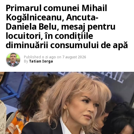
Primarul comunei Mihail
Kogălniceanu, Ancuta-
Daniela Belu, mesaj pentru
locuitori, în condițiile
diminuării consumului de apă
Published
o zi ago
on
7 august 2026
By
Tatian Iorga