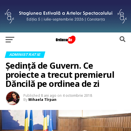
ADMINISTRATIE
Ședință de Guvern. Ce
proiecte a trecut premierul
Dăncilă pe ordinea de zi
Published
8 ani ago
on
4 octombrie 2018
By
Mihaela Tîrpan