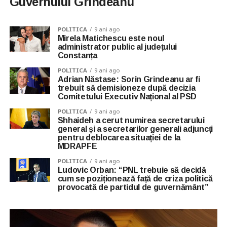
Guvernului Grindeanu
POLITICA
9 ani ago
Mirela Matichescu este noul
administrator public al județului
Constanța
POLITICA
9 ani ago
Adrian Năstase: Sorin Grindeanu ar fi
trebuit să demisioneze după decizia
Comitetului Executiv Național al PSD
POLITICA
9 ani ago
Shhaideh a cerut numirea secretarului
general și a secretarilor generali adjuncți
pentru deblocarea situației de la
MDRAPFE
POLITICA
9 ani ago
Ludovic Orban: “PNL trebuie să decidă
cum se poziționează față de criza politică
provocată de partidul de guvernământ”