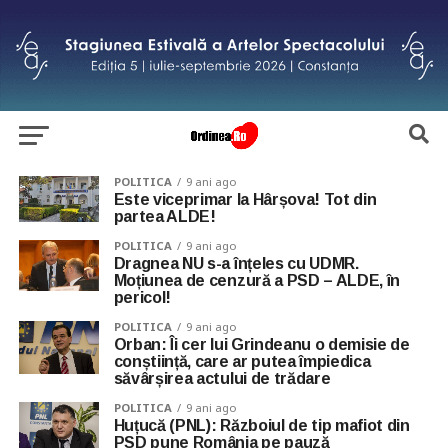
POLITICA
9 ani ago
Este viceprimar la Hârșova! Tot din
partea ALDE!
POLITICA
9 ani ago
Dragnea NU s-a înțeles cu UDMR.
Moțiunea de cenzură a PSD – ALDE, în
pericol!
POLITICA
9 ani ago
Orban: Îi cer lui Grindeanu o demisie de
conștiință, care ar putea împiedica
săvârșirea actului de trădare
POLITICA
9 ani ago
Huțucă (PNL): Războiul de tip mafiot din
PSD pune România pe pauză