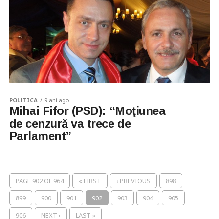
POLITICA
9 ani ago
Mihai Fifor (PSD): “Moţiunea
de cenzură va trece de
Parlament”
PAGE 902 OF 964
« FIRST
‹ PREVIOUS
898
899
900
901
902
903
904
905
906
NEXT ›
LAST »