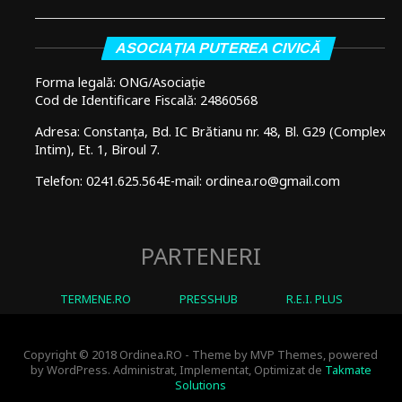
ASOCIAȚIA PUTEREA CIVICĂ
Forma legală: ONG/Asociație
Cod de Identificare Fiscală: 24860568
Adresa: Constanța, Bd. IC Brătianu nr. 48, Bl. G29 (Complex
Intim), Et. 1, Biroul 7.
Telefon: 0241.625.564
E-mail: ordinea.ro@gmail.com
PARTENERI
TERMENE.RO
PRESSHUB
R.E.I. PLUS
Copyright © 2018 Ordinea.RO - Theme by MVP Themes, powered
by WordPress. Administrat, Implementat, Optimizat de
Takmate
Solutions