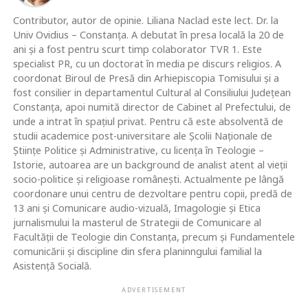
Contributor, autor de opinie. Liliana Naclad este lect. Dr. la
Univ Ovidius – Constanța. A debutat în presa locală la 20 de
ani și a fost pentru scurt timp colaborator TVR 1. Este
specialist PR, cu un doctorat în media pe discurs religios. A
coordonat Biroul de Presă din Arhiepiscopia Tomisului și a
fost consilier in departamentul Cultural al Consiliului Județean
Constanța, apoi numită director de Cabinet al Prefectului, de
unde a intrat în spațiul privat. Pentru că este absolventă de
studii academice post-universitare ale Școlii Naționale de
Științe Politice și Administrative, cu licența în Teologie –
Istorie, autoarea are un background de analist atent al vieții
socio-politice și religioase românești. Actualmente pe lângă
coordonare unui centru de dezvoltare pentru copii, predă de
13 ani și Comunicare audio-vizuală, Imagologie și Etica
jurnalismului la masterul de Strategii de Comunicare al
Facultății de Teologie din Constanța, precum și Fundamentele
comunicării și discipline din sfera planinngului familial la
Asistență Socială.
ADVERTISEMENT