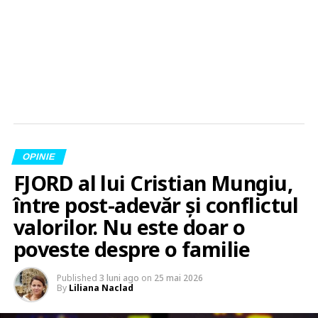
OPINIE
FJORD al lui Cristian Mungiu,
între post-adevăr și conflictul
valorilor. Nu este doar o
poveste despre o familie
Published
3 luni ago
on
25 mai 2026
By
Liliana Naclad