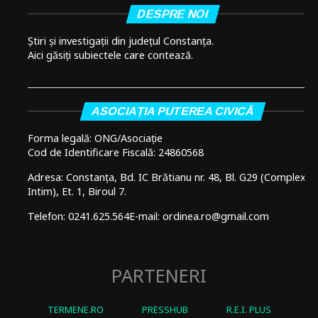
DESPRE NOI
Știri și investigații din județul Constanța.
Aici găsiți subiectele care contează.
ASOCIAȚIA PUTEREA CIVICĂ
Forma legală: ONG/Asociație
Cod de Identificare Fiscală: 24860568
Adresa: Constanța, Bd. IC Brătianu nr. 48, Bl. G29 (Complex
Intim), Et. 1, Biroul 7.
Telefon: 0241.625.564
E-mail: ordinea.ro@gmail.com
PARTENERI
TERMENE.RO
PRESSHUB
R.E.I. PLUS