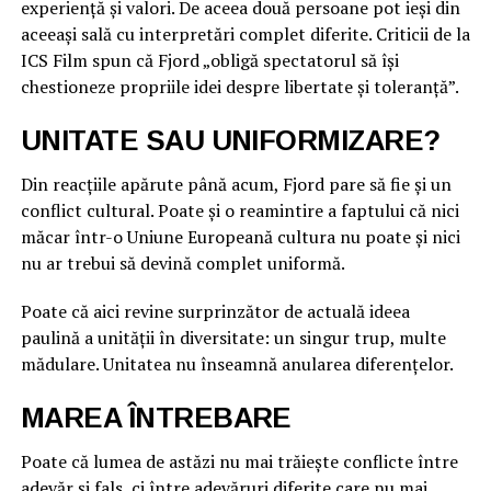
experiență și valori. De aceea două persoane pot ieși din
aceeași sală cu interpretări complet diferite. Criticii de la
ICS Film spun că Fjord „obligă spectatorul să își
chestioneze propriile idei despre libertate și toleranță”.
UNITATE SAU UNIFORMIZARE?
Din reacțiile apărute până acum, Fjord pare să fie și un
conflict cultural. Poate și o reamintire a faptului că nici
măcar într-o Uniune Europeană cultura nu poate și nici
nu ar trebui să devină complet uniformă.
Poate că aici revine surprinzător de actuală ideea
paulină a unității în diversitate: un singur trup, multe
mădulare. Unitatea nu înseamnă anularea diferențelor.
MAREA ÎNTREBARE
Poate că lumea de astăzi nu mai trăiește conflicte între
adevăr și fals, ci între adevăruri diferite care nu mai