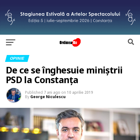
OPINIE
De ce se înghesuie miniștrii
PSD la Constanța
Published
7 ani ago
on
10 aprilie 2019
By
George Niculescu