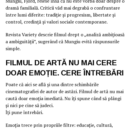
Mungiu, Fjord, reiese însă că nu este vorba doar despre o
dramă familială. Criticii văd mai degrabă o confruntare
între lumi diferite: tradiție și progresism, libertate și
control, credință și valori sociale contemporane.
Revista Variety descrie filmul drept o „analiză ambițioasă
a ambiguității”, sugerând că Mungiu evită răspunsurile
simple.
FILMUL DE ARTĂ NU MAI CERE
DOAR EMOȚIE. CERE ÎNTREBĂRI
Poate că aici se află și una dintre schimbările
cinematografiei de autor de astăzi. Filmul de artă nu mai
caută doar emoția imediată. Nu îți spune când să plângi
și nici pe cine să judeci.
Îți pune întrebări.
Emoția trece prin propriile filtre: educație, cultură,