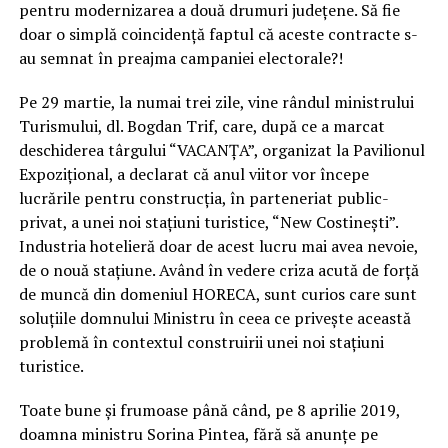
pentru modernizarea a două drumuri județene. Să fie
doar o simplă coincidență faptul că aceste contracte s-
au semnat în preajma campaniei electorale?!
Pe 29 martie, la numai trei zile, vine rândul ministrului
Turismului, dl. Bogdan Trif, care, după ce a marcat
deschiderea târgului “VACANȚA”, organizat la Pavilionul
Expozițional, a declarat că anul viitor vor începe
lucrările pentru construcția, în parteneriat public-
privat, a unei noi stațiuni turistice, “New Costinești”.
Industria hotelieră doar de acest lucru mai avea nevoie,
de o nouă stațiune. Având în vedere criza acută de forță
de muncă din domeniul HORECA, sunt curios care sunt
soluțiile domnului Ministru în ceea ce privește această
problemă în contextul construirii unei noi stațiuni
turistice.
Toate bune și frumoase până când, pe 8 aprilie 2019,
doamna ministru Sorina Pintea, fără să anunțe pe