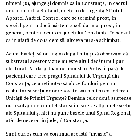
nimeni (!!), ajunge și domnia sa în Constanța, în cadrul
unui control la Spitalul Județean de Urgență Sfântul
Apostol Andrei. Control care se termină prost, în
special pentru două asistente-șef, dar mai prost, în
general, pentru locuitorii județului Constanța, în sensul
că în afară de două demisii, altceva nu s-a schimbat.
Acum, haideți să nu fugim după fentă și să observăm că
substratul acestor vizite nu este altul decât unul pur
electoral. Pai dacă doamnei ministru Pintea îi pasă de
pacienții care trec pragul Spitalului de Urgență din
Constanța, ce a reținut-o să aloce fonduri pentru
reabilitarea secțiilor nerenovate sau pentru extinderea
Unității de Primiri Urgențe? Demisia celor două asistente
nu rezolvă în niciun fel starea în care se află unele secții
ale Spitalului și nici nu pune bazele unui Spital Regional,
atât de necesar în județul Constanța.
Sunt curios cum va continua această “invazie” a