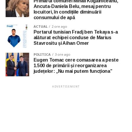
Primarul comunei Mihail Kogălniceanu,
Ancuta-Daniela Belu, mesaj pentru
locuitori, în condițiile diminuării
consumului de apă
ACTUAL
2 ore ago
Portarul tunisian Fradj ben Tekaya s-a
alăturat echipei conduse de Marius
Stavrositu și Aihan Omer
POLITICA
3 ore ago
Eugen Tomac cere comasarea a peste
1.500 de primării și reorganizarea
județelor: „Nu mai putem funcționa”
ADVERTISEMENT