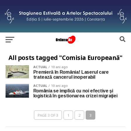
All posts tagged "Comisia Europeană"
ACTUAL
10 ani ago
Premieră în România! Laserul care
tratează cancerul inoperabil
ACTUAL
10 ani ago
România se implică cu noi efective şi
logistică în gestionarea crizei migraţiei
PAGE 3 OF 3
1
2
3