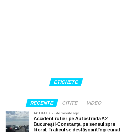
ETICHETE
RECENTE
CITITE
VIDEO
ACTUAL
25 de minute ago
Accident rutier pe Autostrada A2
București-Constanța, pe sensul spre
litoral. Traficul se desfășoară îngreunat