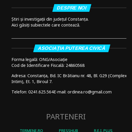
DESPRE NOI
Știri și investigații din județul Constanța.
Aici găsiți subiectele care contează.
ASOCIAȚIA PUTEREA CIVICĂ
Forma legală: ONG/Asociație
Cod de Identificare Fiscală: 24860568
Adresa: Constanța, Bd. IC Brătianu nr. 48, Bl. G29 (Complex
Intim), Et. 1, Biroul 7.
Telefon: 0241.625.564
E-mail: ordinea.ro@gmail.com
PARTENERI
TERMENE.RO
PRESSHUB
R.E.I. PLUS