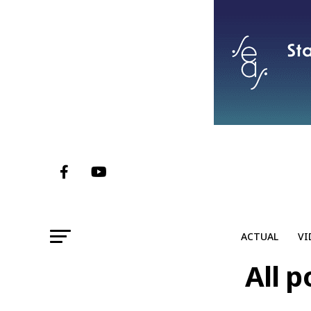
ACTUAL
VI
All p