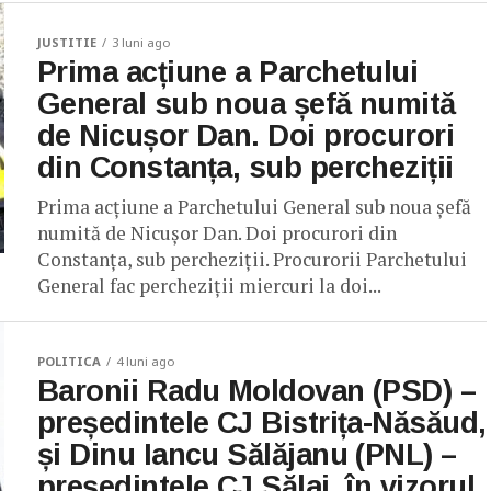
JUSTITIE
3 luni ago
Prima acțiune a Parchetului
General sub noua șefă numită
de Nicușor Dan. Doi procurori
din Constanța, sub percheziții
Prima acțiune a Parchetului General sub noua șefă
numită de Nicușor Dan. Doi procurori din
Constanța, sub percheziții. Procurorii Parchetului
General fac percheziții miercuri la doi...
POLITICA
4 luni ago
Baronii Radu Moldovan (PSD) –
președintele CJ Bistrița-Năsăud,
și Dinu Iancu Sălăjanu (PNL) –
președintele CJ Sălaj, în vizorul