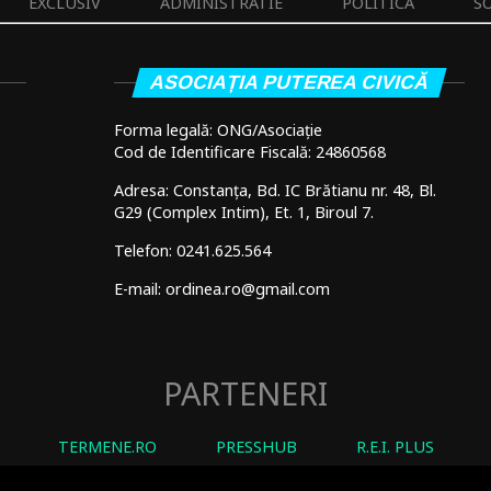
EXCLUSIV
ADMINISTRATIE
POLITICA
S
ASOCIAȚIA PUTEREA CIVICĂ
Forma legală: ONG/Asociație
Cod de Identificare Fiscală: 24860568
Adresa: Constanța, Bd. IC Brătianu nr. 48, Bl.
G29 (Complex Intim), Et. 1, Biroul 7.
Telefon: 0241.625.564
E-mail: ordinea.ro@gmail.com
PARTENERI
TERMENE.RO
PRESSHUB
R.E.I. PLUS