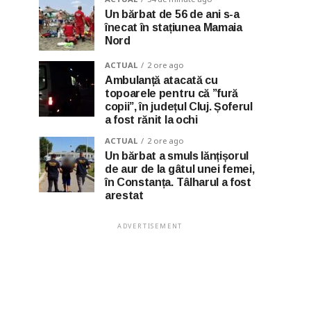
Un bărbat de 56 de ani s-a
înecat în stațiunea Mamaia
Nord
ACTUAL
2 ore ago
Ambulanță atacată cu
topoarele pentru că ”fură
copii”, în județul Cluj. Șoferul
a fost rănit la ochi
ACTUAL
2 ore ago
Un bărbat a smuls lănțișorul
de aur de la gâtul unei femei,
în Constanța. Tâlharul a fost
arestat
ADVERTISEMENT