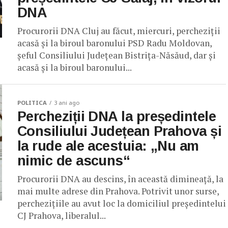
DNA
Procurorii DNA Cluj au făcut, miercuri, percheziții
acasă și la biroul baronului PSD Radu Moldovan,
șeful Consiliului Județean Bistrița-Năsăud, dar și
acasă și la biroul baronului...
POLITICA
3 ani ago
Percheziții DNA la președintele
Consiliului Județean Prahova și
la rude ale acestuia: „Nu am
nimic de ascuns“
Procurorii DNA au descins, în această dimineaţă, la
mai multe adrese din Prahova. Potrivit unor surse,
percheziţiile au avut loc la domiciliul preşedintelui
CJ Prahova, liberalul...