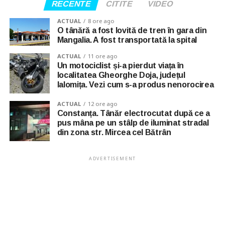
RECENTE
CITITE
VIDEO
ACTUAL
8 ore ago
O tânără a fost lovită de tren în gara din
Mangalia. A fost transportată la spital
ACTUAL
11 ore ago
Un motociclist și-a pierdut viața în
localitatea Gheorghe Doja, județul
Ialomița. Vezi cum s-a produs nenorocirea
ACTUAL
12 ore ago
Constanța. Tânăr electrocutat după ce a
pus mâna pe un stâlp de iluminat stradal
din zona str. Mircea cel Bătrân
ADVERTISEMENT