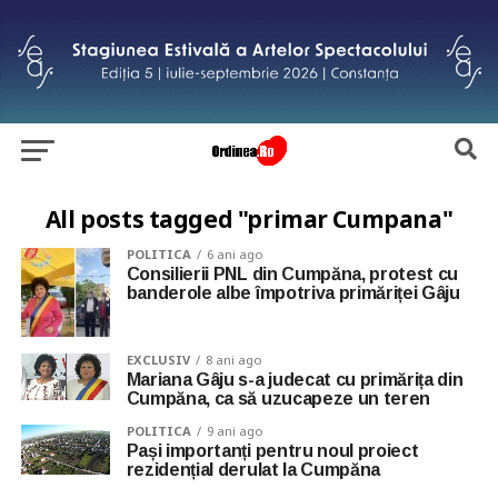
All posts tagged "primar Cumpana"
POLITICA
6 ani ago
Consilierii PNL din Cumpăna, protest cu
banderole albe împotriva primăriței Gâju
EXCLUSIV
8 ani ago
Mariana Gâju s-a judecat cu primărița din
Cumpăna, ca să uzucapeze un teren
POLITICA
9 ani ago
Pași importanți pentru noul proiect
rezidențial derulat la Cumpăna