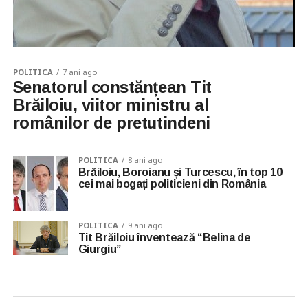
POLITICA
7 ani ago
Senatorul constănțean Tit
Brăiloiu, viitor ministru al
românilor de pretutindeni
POLITICA
8 ani ago
Brăiloiu, Boroianu și Turcescu, în top 10
cei mai bogați politicieni din România
POLITICA
9 ani ago
Tit Brăiloiu înventează “Belina de
Giurgiu”