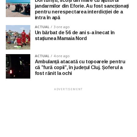
Doi turiști, scoși din mare cu ajutorul
jandarmilor din Eforie. Au fost sancționați
pentru nerespectarea interdicției de a
intra în apă
ACTUAL
3 ore ago
Un bărbat de 56 de ani s-a înecat în
stațiunea Mamaia Nord
ACTUAL
4 ore ago
Ambulanță atacată cu topoarele pentru
că ”fură copii”, în județul Cluj. Șoferul a
fost rănit la ochi
ADVERTISEMENT