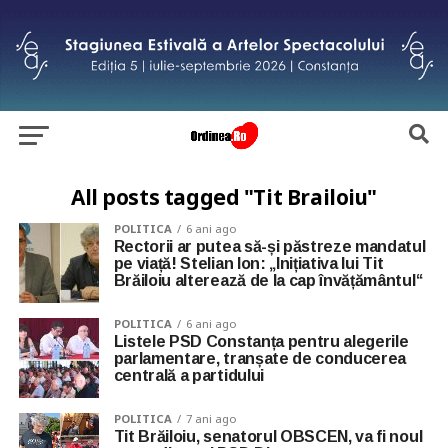
All posts tagged "Tit Brailoiu"
POLITICA
6 ani ago
Rectorii ar putea să-și păstreze mandatul
pe viață! Stelian Ion: „Inițiativa lui Tit
Brăiloiu alterează de la cap învățământul“
POLITICA
6 ani ago
Listele PSD Constanța pentru alegerile
parlamentare, tranșate de conducerea
centrală a partidului
POLITICA
7 ani ago
Tit Brăiloiu, senatorul OBSCEN, va fi noul