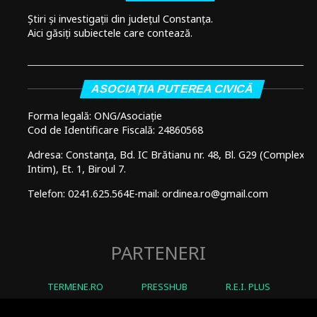
Știri și investigații din județul Constanța.
Aici găsiți subiectele care contează.
ASOCIAȚIA PUTEREA CIVICĂ
Forma legală: ONG/Asociație
Cod de Identificare Fiscală: 24860568
Adresa: Constanța, Bd. IC Brătianu nr. 48, Bl. G29 (Complex
Intim), Et. 1, Biroul 7.
Telefon: 0241.625.564
E-mail: ordinea.ro@gmail.com
PARTENERI
TERMENE.RO
PRESSHUB
R.E.I. PLUS