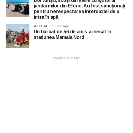
Doi turiști, scoși din mare cu ajutorul
jandarmilor din Eforie. Au fost sancționați
pentru nerespectarea interdicției de a
intra în apă
ACTUAL
17 ore ago
Un bărbat de 56 de ani s-a înecat în
stațiunea Mamaia Nord
ADVERTISEMENT