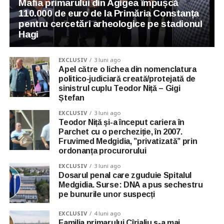
Mafia primarului din Agigea împușcă
110.000 de euro de la Primăria Constanța
pentru cercetări arheologice pe stadionul
Hagi
EXCLUSIV
3 luni ago
Apel către o lichea din nomenclatura
politico-judiciară creată/protejată de
sinistrul cuplu Teodor Niță – Gigi
Ștefan
EXCLUSIV
3 luni ago
Teodor Niță și-a început cariera în
Parchet cu o percheziție, în 2007.
Fruvimed Medgidia, ”privatizată” prin
ordonanța procurorului
EXCLUSIV
3 luni ago
Dosarul penal care zguduie Spitalul
Medgidia. Surse: DNA a pus sechestru
pe bunurile unor suspecți
EXCLUSIV
4 luni ago
Familia primarului Cîrjaliu s-a mai