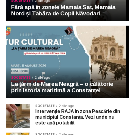
SOCIETATE
2 zile ago
Fără apă în zonele Mamaia Sat, Mamaia
Nord și Tabăra de Copii Năvodari
SOCIETATE
2 zile ago
La țărm de Marea Neagră – o călătorie
prin istoria maritimă a Constanței
SOCIETATE
2 zile ago
Intervenție RAJA în zona Pescărie din
municipiul Constanța. Vezi unde nu
este apă potabilă
SOCIETATE
2 zile ago