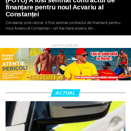
(FOTO) A fost semnat contractul de
finanțare pentru noul Acvariu al
Constanței
Constanța scrie istorie: A fost semnat contractul de finanțare pentru
noul Acvariu al Constanței – cel mai mare acvariu din...
ADVERTISEMENT
ACTUAL