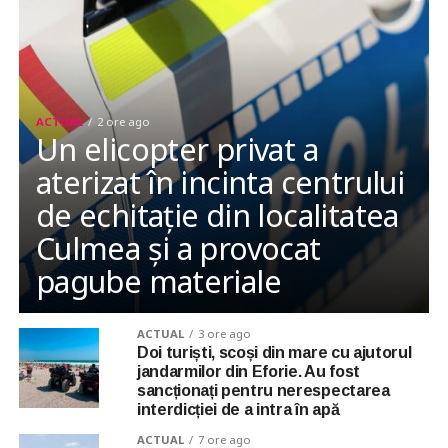
ACTUAL
2 ore ago
Un elicopter privat a
aterizat în incinta centrului
de echitație din localitatea
Culmea și a provocat
pagube materiale
ACTUAL
3 ore ago
Doi turiști, scoși din mare cu ajutorul
jandarmilor din Eforie. Au fost
sancționați pentru nerespectarea
interdicției de a intra în apă
ACTUAL
7 ore ago