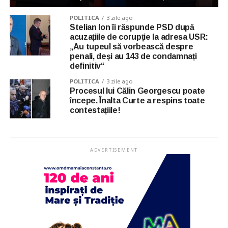
POLITICA
3 zile ago
Stelian Ion îi răspunde PSD după
acuzațiile de corupție la adresa USR:
„Au tupeul să vorbească despre
penali, deși au 143 de condamnați
definitiv“
POLITICA
3 zile ago
Procesul lui Călin Georgescu poate
începe. Înalta Curte a respins toate
contestațiile!
ADVERTISEMENT