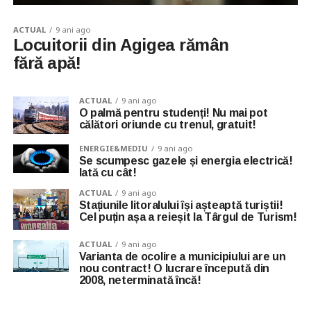
ACTUAL
9 ani ago
Locuitorii din Agigea rămân
fără apă!
ACTUAL
9 ani ago
O palmă pentru studenți! Nu mai pot
călători oriunde cu trenul, gratuit!
ENERGIE&MEDIU
9 ani ago
Se scumpesc gazele și energia electrică!
Iată cu cât!
ACTUAL
9 ani ago
Stațiunile litoralului își așteaptă turiștii!
Cel puțin așa a reieșit la Târgul de Turism!
ACTUAL
9 ani ago
Varianta de ocolire a municipiului are un
nou contract! O lucrare începută din
2008, neterminată încă!