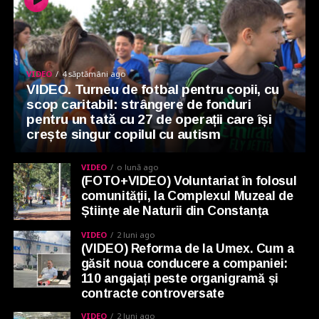
VIDEO
4 săptămâni ago
VIDEO. Turneu de fotbal pentru copii, cu
scop caritabil: strângere de fonduri
pentru un tată cu 27 de operații care își
crește singur copilul cu autism
VIDEO
o lună ago
(FOTO+VIDEO) Voluntariat în folosul
comunității, la Complexul Muzeal de
Științe ale Naturii din Constanța
VIDEO
2 luni ago
(VIDEO) Reforma de la Umex. Cum a
găsit noua conducere a companiei:
110 angajați peste organigramă și
contracte controversate
VIDEO
2 luni ago