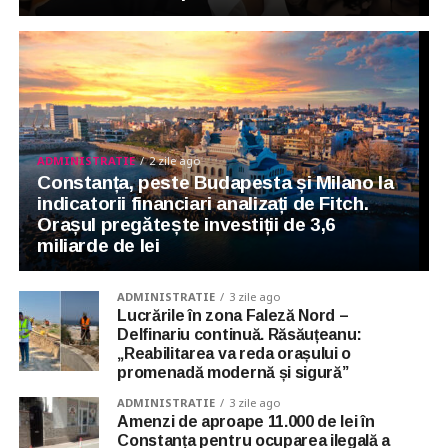
ADMINISTRATIE
2 zile ago
Constanța, peste Budapesta și Milano la
indicatorii financiari analizați de Fitch.
Orașul pregătește investiții de 3,6
miliarde de lei
ADMINISTRATIE
3 zile ago
Lucrările în zona Faleză Nord –
Delfinariu continuă. Răsăuțeanu:
„Reabilitarea va reda orașului o
promenadă modernă și sigură”
ADMINISTRATIE
3 zile ago
Amenzi de aproape 11.000 de lei în
Constanța pentru ocuparea ilegală a