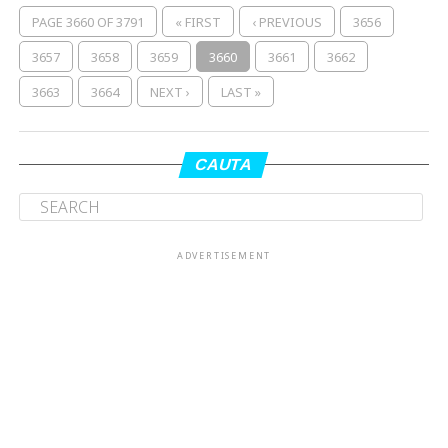
PAGE 3660 OF 3791
« FIRST
‹ PREVIOUS
3656
3657
3658
3659
3660
3661
3662
3663
3664
NEXT ›
LAST »
CAUTA
ADVERTISEMENT