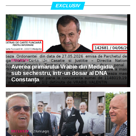
EXCLUSIV
EXCLUSIV
2 luni ago
Averea primarului Vrabie din Medgidia,
sub sechestru, într-un dosar al DNA
Constanța
EXCLUSIV
2 luni ago