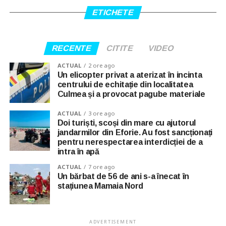
ETICHETE
RECENTE
CITITE
VIDEO
ACTUAL
2 ore ago
Un elicopter privat a aterizat în incinta
centrului de echitație din localitatea
Culmea și a provocat pagube materiale
ACTUAL
3 ore ago
Doi turiști, scoși din mare cu ajutorul
jandarmilor din Eforie. Au fost sancționați
pentru nerespectarea interdicției de a
intra în apă
ACTUAL
7 ore ago
Un bărbat de 56 de ani s-a înecat în
stațiunea Mamaia Nord
ADVERTISEMENT