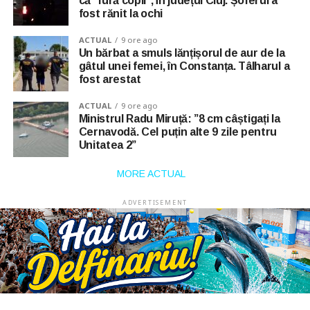
că ”fură copii”, în județul Cluj. Șoferul a
fost rănit la ochi
ACTUAL
9 ore ago
Un bărbat a smuls lănțișorul de aur de la
gâtul unei femei, în Constanța. Tâlharul a
fost arestat
ACTUAL
9 ore ago
Ministrul Radu Miruță: ”8 cm câștigați la
Cernavodă. Cel puțin alte 9 zile pentru
Unitatea 2”
MORE ACTUAL
ADVERTISEMENT