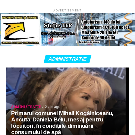
ADVERTISEMENT
ADMINISTRATIE
ADMINISTRATIE
2 zile ago
Primarul comunei Mihail Kogălniceanu,
Ancuta-Daniela Belu, mesaj pentru
locuitori, în condițiile diminuării
consumului de apă