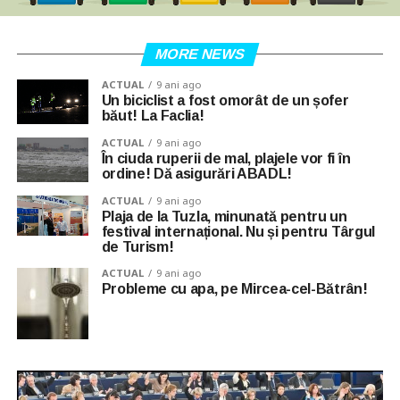
MORE NEWS
ACTUAL
9 ani ago
Un biciclist a fost omorât de un șofer
băut! La Faclia!
ACTUAL
9 ani ago
În ciuda ruperii de mal, plajele vor fi în
ordine! Dă asigurări ABADL!
ACTUAL
9 ani ago
Plaja de la Tuzla, minunată pentru un
festival internațional. Nu și pentru Târgul
de Turism!
ACTUAL
9 ani ago
Probleme cu apa, pe Mircea-cel-Bătrân!