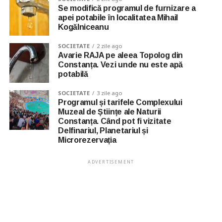
Se modifică programul de furnizare a
apei potabile în localitatea Mihail
Kogălniceanu
SOCIETATE
2 zile ago
Avarie RAJA pe aleea Topolog din
Constanța. Vezi unde nu este apă
potabilă
SOCIETATE
3 zile ago
Programul și tarifele Complexului
Muzeal de Științe ale Naturii
Constanța. Când pot fi vizitate
Delfinariul, Planetariul și
Microrezervația
ADVERTISEMENT