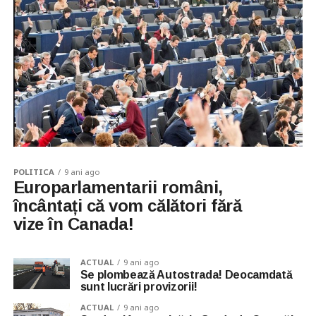
POLITICA
9 ani ago
Europarlamentarii români,
încântați că vom călători fără
vize în Canada!
ACTUAL
9 ani ago
Se plombează Autostrada! Deocamdată
sunt lucrări provizorii!
ACTUAL
9 ani ago