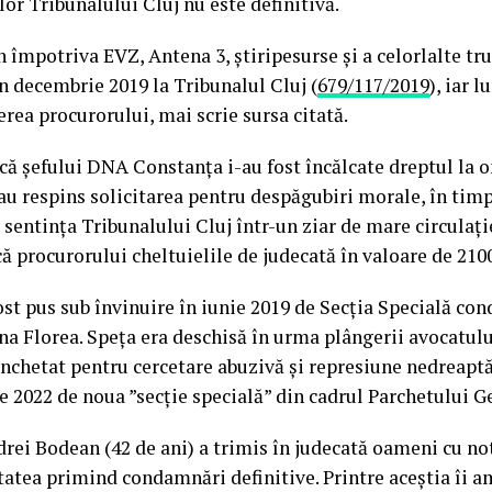
lor Tribunalului Cluj nu este definitivă.
împotriva EVZ, Antena 3, știripesurse și a celorlalte trus
în decembrie 2019 la Tribunalul Cluj (
679/117/2019
), iar 
erea procurorului, mai scrie sursa citată.
 că șefului DNA Constanța i-au fost încălcate dreptul la 
-au respins solicitarea pentru despăgubiri morale, în timp
 sentința Tribunalului Cluj într-un ziar de mare circulați
scă procurorului cheltuielile de judecată în valoare de 2100
st pus sub învinuire în iunie 2019 de Secția Specială con
a Florea. Speța era deschisă în urma plângerii avocatulu
anchetat pentru cercetare abuzivă și represiune nedreapt
 2022 de noua ”secție specială” din cadrul Parchetului G
rei Bodean (42 de ani) a trimis în judecată oameni cu no
atea primind condamnări definitive. Printre aceștia îi 