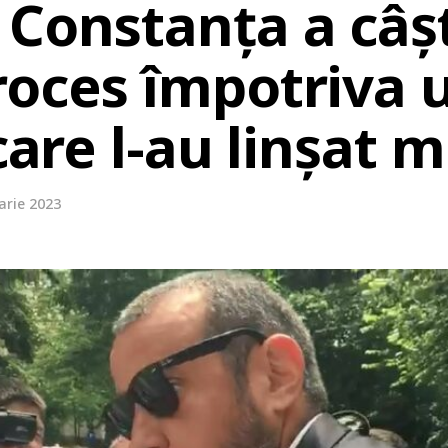
 Constanța a câș
roces împotriva 
 care l-au linșat 
arie 2023