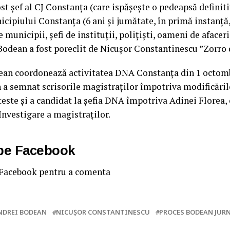
st șef al CJ Constanța (care ispășește o pedeapsă definit
icipiului Constanța (6 ani și jumătate, în primă instanță
e municipii, șefi de instituții, polițiști, oameni de afaceri
 Bodean a fost poreclit de Nicușor Constantinescu ”Zorro
an coordonează activitatea DNA Constanța din 1 octomb
a semnat scrisorile magistraților împotriva modificărilor
oteste și a candidat la șefia DNA împotriva Adinei Florea,
Investigare a magistraților.
 pe Facebook
 Facebook pentru a comenta
NDREI BODEAN
NICUŞOR CONSTANTINESCU
PROCES BODEAN JURN