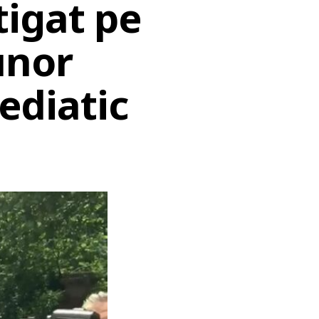
tigat pe
unor
mediatic