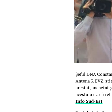
Șeful DNA Constanț
Antena 3, EVZ, stir
arestat, anchetat 
acestuia i-ar fi r
Info Sud-Est
.