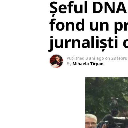
Șeful DNA
fond un p
jurnaliști
Published
3 ani ago
on
28 febru
By
Mihaela Tîrpan