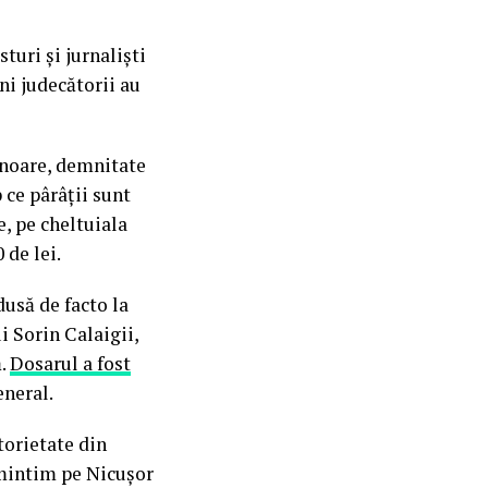
turi și jurnaliști
luni judecătorii au
onoare, demnitate
 ce pârâții sunt
e, pe cheltuiala
 de lei.
dusă de facto la
i Sorin Calaigii,
ă.
Dosarul a fost
eneral.
torietate din
amintim pe Nicușor