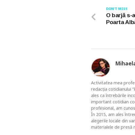
DON'T MISS
O barjă s-
Poarta Alb
Mihael
Activitatea mea profes
redacția cotidianului
ales ca întrebările in
important cotidian co
profesional, am cunosc
În 2015, am ales între
alegerile locale din v
materialele de presă n