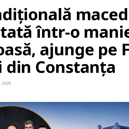
adițională mace
tată într-o mani
oasă, ajunge pe 
i din Constanța
t 2026