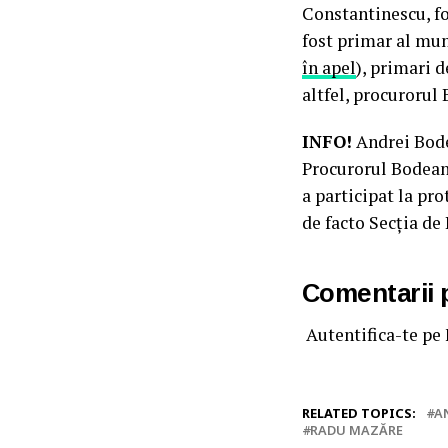
Constantinescu, fo
fost primar al mun
în apel
), primari d
altfel, procurorul
INFO!
Andrei Bode
Procurorul Bodean 
a participat la pr
de facto Secția de 
Comentarii
Autentifica-te pe
RELATED TOPICS:
A
RADU MAZĂRE