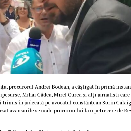
a, procurorul Andrei Bodean, a câștigat în primă instan
ipesurse, Mihai Gâdea, Mirel Curea și alți jurnaliști care 
și trimis în judecată pe avocatul constănțean Sorin Calaig
efuzat avansurile sexuale procurorului la o petrecere de Re