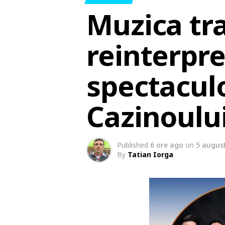
Muzica tr
reinterpre
spectacul
Cazinoulu
Published
6 ore ago
on
5 augus
By
Tatian Iorga