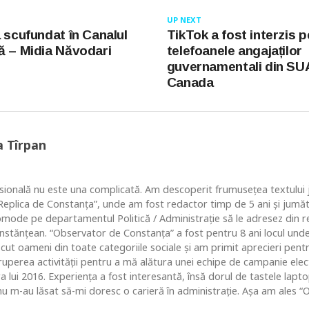
UP NEXT
a scufundat în Canalul
TikTok a fost interzis p
ă – Midia Năvodari
telefoanele angajaților
guvernamentali din SUA
Canada
a Tîrpan
ională nu este una complicată. Am descoperit frumusețea textului ju
 “Replica de Constanța”, unde am fost redactor timp de 5 ani și jum
comode pe departamentul Politică / Administrație să le adresez din re
nstănțean. “Observator de Constanța” a fost pentru 8 ani locul un
ut oameni din toate categoriile sociale și am primit aprecieri pentr
ruperea activității pentru a mă alătura unei echipe de campanie ele
ara lui 2016. Experiența a fost interesantă, însă dorul de tastele lap
u m-au lăsat să-mi doresc o carieră în administrație. Așa am ales “O