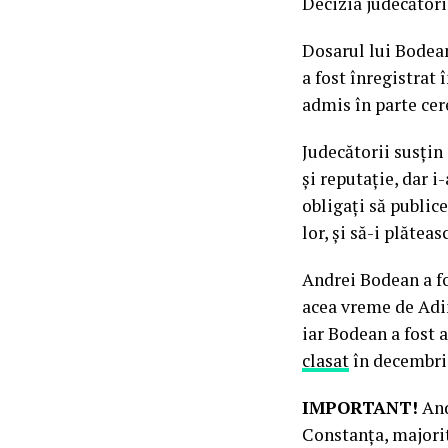
Decizia judecători
Dosarul lui Bodean 
a fost înregistrat 
admis în parte cer
Judecătorii susțin
și reputație, dar i
obligați să publice
lor, și să-i plătea
Andrei Bodean a fo
acea vreme de Adin
iar Bodean a fost 
clasat
în decembrie
IMPORTANT!
And
Constanța, majorit