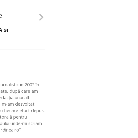
e
 si
rnalistic în 2002 în
ătate, după care am
dacția unui alt
de m-am dezvoltat
u fiecare efort depus.
ctorală pentru
topului unde-mi scriam
rdinea.ro”!