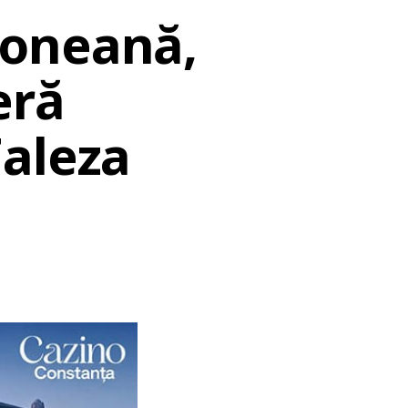
doneană,
eră
Faleza