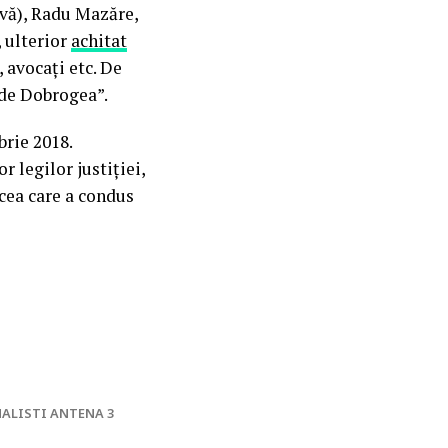
ivă), Radu Mazăre,
, ulterior
achitat
, avocați etc. De
 de Dobrogea”.
rie 2018.
 legilor justiției,
 cea care a condus
ALISTI ANTENA 3