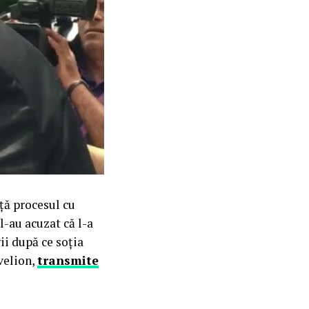
ță procesul cu
l-au acuzat că l-a
ii după ce soția
velion,
transmite