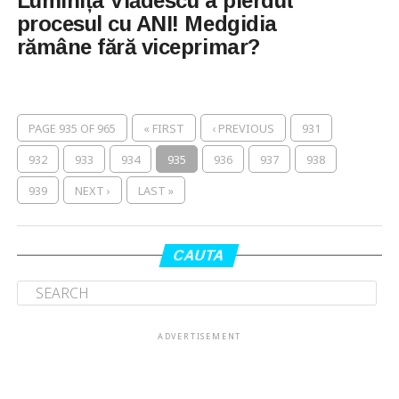
Luminița Vlădescu a pierdut
procesul cu ANI! Medgidia
rămâne fără viceprimar?
PAGE 935 OF 965
« FIRST
‹ PREVIOUS
931
932
933
934
935
936
937
938
939
NEXT ›
LAST »
CAUTA
ADVERTISEMENT