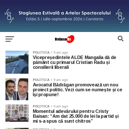
POLITICA
9 ani ago
Vicepreședintele ALDE Mangalia dă de
pământ cu primarul Cristian Radu și
consilierii liberali
POLITICA
9 ani ago
Avocatul Bădrăgan promovează un nou
proiect politic. Vezi cum se numește și ce
își propune!
POLITICA
9 ani ago
Momentul adevărului pentru Cristy
Baisan: “Am dat 25.000 de lei la partid și
mi s-a spus că sunt chitros”