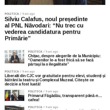
POLITICA
9 ani ago
Silviu Calafus, noul președinte
al PNL Năvodari: “Nu trec cu
vederea candidatura pentru
Primărie”
POLITICA
9 ani ago
Chițac, despre alegerile de la Municipiu:
“Oamenilor le-a fost frică să se facă
părtaşi la o ilegalitate”
POLITICA
9 ani ago
Liberalii din CJC vor gratuitate pentru elevi, studenți și
bătrâni la teatru și Complexul Muzeal. Citește ce
decizie a fost luată!
POLITICA
9 ani ago
Primarul Făgădău, transparent până-n…
cafea!
POLITICA
9 ani ago