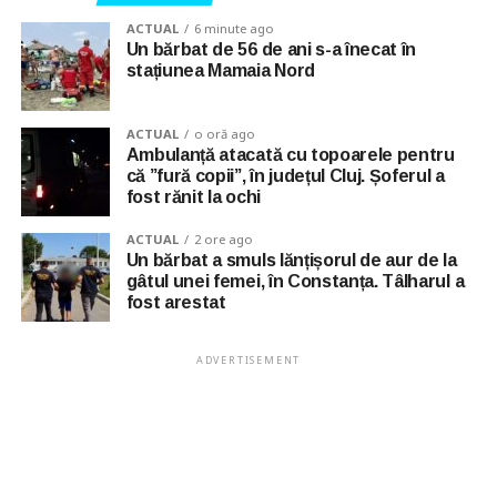
ACTUAL
6 minute ago
Un bărbat de 56 de ani s-a înecat în
stațiunea Mamaia Nord
ACTUAL
o oră ago
Ambulanță atacată cu topoarele pentru
că ”fură copii”, în județul Cluj. Șoferul a
fost rănit la ochi
ACTUAL
2 ore ago
Un bărbat a smuls lănțișorul de aur de la
gâtul unei femei, în Constanța. Tâlharul a
fost arestat
ADVERTISEMENT