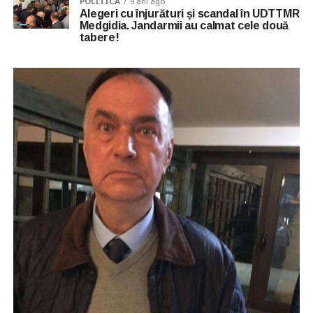
POLITICA
9 ani ago
Alegeri cu înjurături și scandal în UDTTMR
Medgidia. Jandarmii au calmat cele două
tabere!