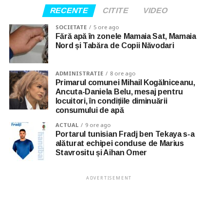
RECENTE
CITITE
VIDEO
SOCIETATE
5 ore ago
Fără apă în zonele Mamaia Sat, Mamaia
Nord și Tabăra de Copii Năvodari
ADMINISTRATIE
8 ore ago
Primarul comunei Mihail Kogălniceanu,
Ancuta-Daniela Belu, mesaj pentru
locuitori, în condițiile diminuării
consumului de apă
ACTUAL
9 ore ago
Portarul tunisian Fradj ben Tekaya s-a
alăturat echipei conduse de Marius
Stavrositu și Aihan Omer
ADVERTISEMENT