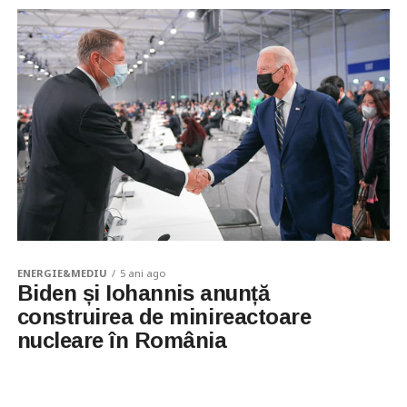
ENERGIE&MEDIU
5 ani ago
Biden și Iohannis anunță
construirea de minireactoare
nucleare în România