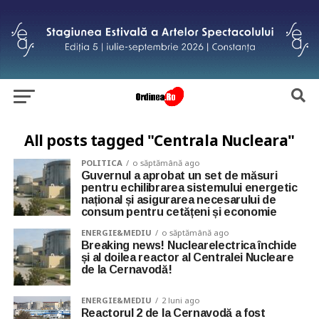
All posts tagged "Centrala Nucleara"
POLITICA
o săptămână ago
Guvernul a aprobat un set de măsuri
pentru echilibrarea sistemului energetic
național și asigurarea necesarului de
consum pentru cetățeni și economie
ENERGIE&MEDIU
o săptămână ago
Breaking news! Nuclearelectrica închide
și al doilea reactor al Centralei Nucleare
de la Cernavodă!
ENERGIE&MEDIU
2 luni ago
Reactorul 2 de la Cernavodă a fost