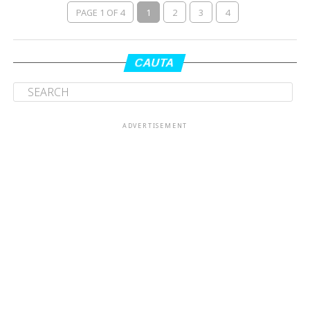
PAGE 1 OF 4
1
2
3
4
CAUTA
ADVERTISEMENT