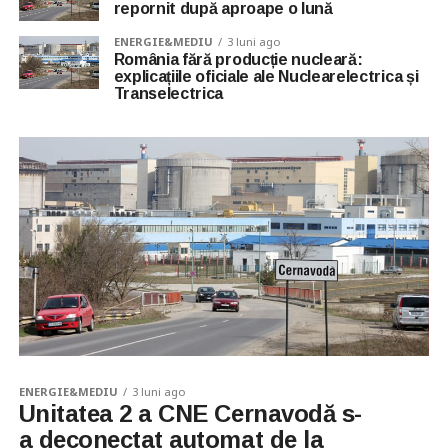
repornit după aproape o lună
ENERGIE&MEDIU
3 luni ago
România fără producție nucleară:
explicațiile oficiale ale Nuclearelectrica și
Transelectrica
ENERGIE&MEDIU
3 luni ago
Unitatea 2 a CNE Cernavodă s-
a deconectat automat de la