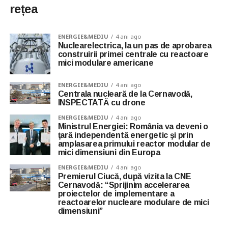
rețea
ENERGIE&MEDIU
4 ani ago
Nuclearelectrica, la un pas de aprobarea
construirii primei centrale cu reactoare
mici modulare americane
ENERGIE&MEDIU
4 ani ago
Centrala nucleară de la Cernavodă,
INSPECTATĂ cu drone
ENERGIE&MEDIU
4 ani ago
Ministrul Energiei: România va deveni o
ţară independentă energetic şi prin
amplasarea primului reactor modular de
mici dimensiuni din Europa
ENERGIE&MEDIU
4 ani ago
Premierul Ciucă, după vizita la CNE
Cernavodă: “Sprijinim accelerarea
proiectelor de implementare a
reactoarelor nucleare modulare de mici
dimensiuni”