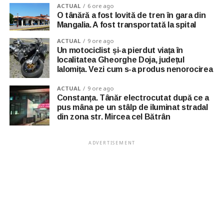
ACTUAL
6 ore ago
O tânără a fost lovită de tren în gara din
Mangalia. A fost transportată la spital
ACTUAL
9 ore ago
Un motociclist și-a pierdut viața în
localitatea Gheorghe Doja, județul
Ialomița. Vezi cum s-a produs nenorocirea
ACTUAL
9 ore ago
Constanța. Tânăr electrocutat după ce a
pus mâna pe un stâlp de iluminat stradal
din zona str. Mircea cel Bătrân
ADVERTISEMENT