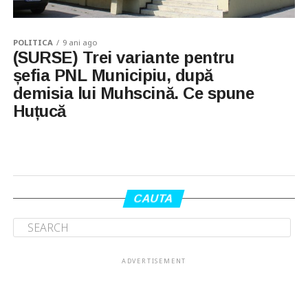
POLITICA
9 ani ago
(SURSE) Trei variante pentru
șefia PNL Municipiu, după
demisia lui Muhscină. Ce spune
Huțucă
CAUTA
ADVERTISEMENT