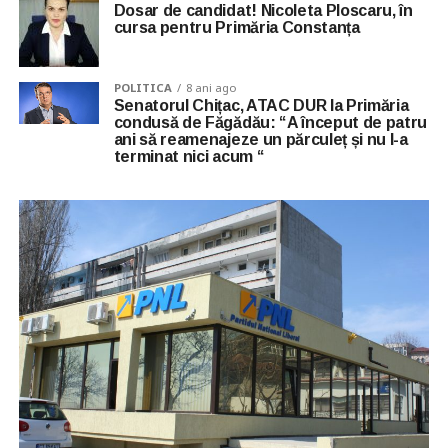
Dosar de candidat! Nicoleta Ploscaru, în
cursa pentru Primăria Constanța
POLITICA
8 ani ago
Senatorul Chițac, ATAC DUR la Primăria
condusă de Făgădău: “A început de patru
ani să reamenajeze un părculeț și nu l-a
terminat nici acum “