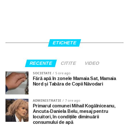
ETICHETE
RECENTE
CITITE
VIDEO
SOCIETATE
5 ore ago
Fără apă în zonele Mamaia Sat, Mamaia
Nord și Tabăra de Copii Năvodari
ADMINISTRATIE
7 ore ago
Primarul comunei Mihail Kogălniceanu,
Ancuta-Daniela Belu, mesaj pentru
locuitori, în condițiile diminuării
consumului de apă