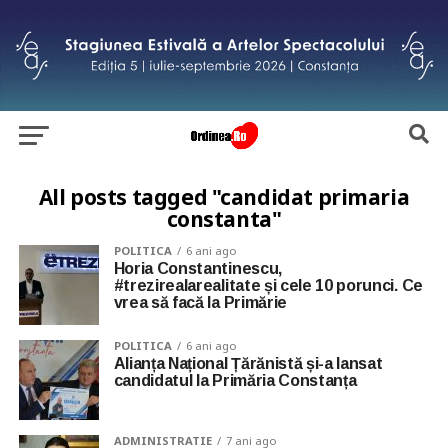
All posts tagged "candidat primaria
constanta"
POLITICA
6 ani ago
Horia Constantinescu,
#trezirealarealitate și cele 10 porunci. Ce
vrea să facă la Primărie
POLITICA
6 ani ago
Alianța Național Țărănistă și-a lansat
candidatul la Primăria Constanța
ADMINISTRATIE
7 ani ago