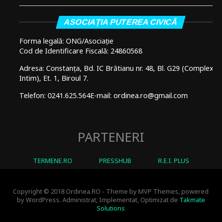
ASOCIAȚIA PUTEREA CIVICĂ
Forma legală: ONG/Asociație
Cod de Identificare Fiscală: 24860568
Adresa: Constanța, Bd. IC Brătianu nr. 48, Bl. G29 (Complex
Intim), Et. 1, Biroul 7.
Telefon: 0241.625.564
E-mail: ordinea.ro@gmail.com
PARTENERI
TERMENE.RO
PRESSHUB
R.E.I. PLUS
Copyright © 2018 Ordinea.RO - Theme by MVP Themes, powered
by WordPress. Administrat, Implementat, Optimizat de
Takmate
Solutions