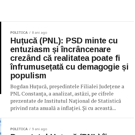
POLITICA
8 ani ago
Huțucă (PNL): PSD minte cu
entuziasm și încrâncenare
crezând că realitatea poate fi
înfrumusețată cu demagogie și
populism
Bogdan Huțucă, președintele Filialei Județene a
PNL Constanța, a analizat, astăzi, pe cifrele
prezentate de Institutul Național de Statistică
privind rata anuală a inflației. Și cu această...
POLITICA
9 ani ago