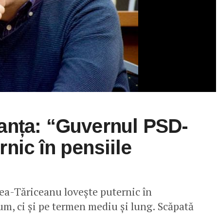
anța: “Guvernul PSD-
nic în pensiile
nea-Tăriceanu lovește puternic în
um, ci și pe termen mediu și lung. Scăpată