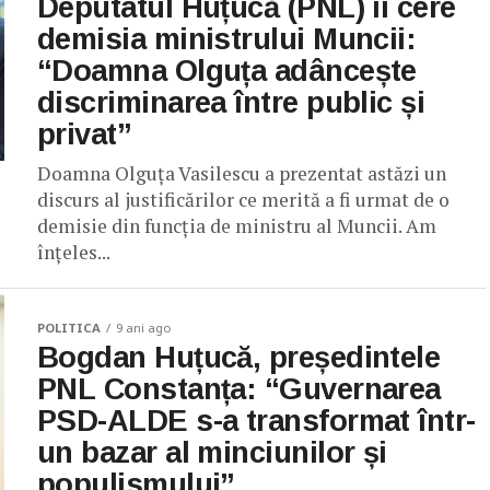
Deputatul Huțucă (PNL) îi cere
demisia ministrului Muncii:
“Doamna Olguța adâncește
discriminarea între public și
privat”
Doamna Olguța Vasilescu a prezentat astăzi un
discurs al justificărilor ce merită a fi urmat de o
demisie din funcția de ministru al Muncii. Am
înțeles...
POLITICA
9 ani ago
Bogdan Huțucă, președintele
PNL Constanța: “Guvernarea
PSD-ALDE s-a transformat într-
un bazar al minciunilor și
populismului”