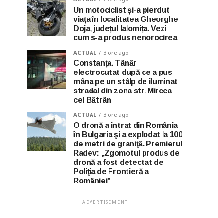
Un motociclist și-a pierdut
viața în localitatea Gheorghe
Doja, județul Ialomița. Vezi
cum s-a produs nenorocirea
ACTUAL
3 ore ago
Constanța. Tânăr
electrocutat după ce a pus
mâna pe un stâlp de iluminat
stradal din zona str. Mircea
cel Bătrân
ACTUAL
3 ore ago
O dronă a intrat din România
în Bulgaria şi a explodat la 100
de metri de graniţă. Premierul
Radev: „Zgomotul produs de
dronă a fost detectat de
Poliţia de Frontieră a
României”
ADVERTISEMENT