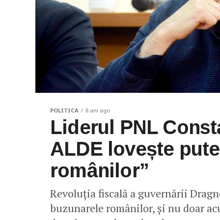
POLITICA
8 ani ago
Liderul PNL Const
ALDE lovește puter
românilor”
Revoluția fiscală a guvernării Drag
buzunarele românilor, și nu doar ac