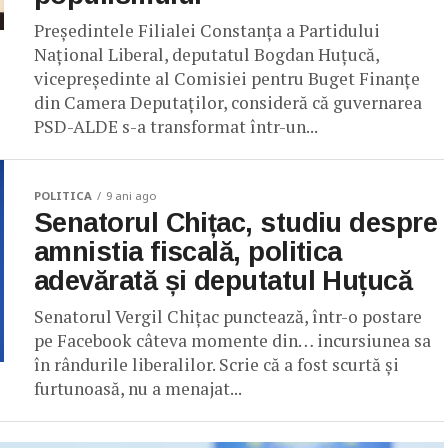
Președintele Filialei Constanța a Partidului
Național Liberal, deputatul Bogdan Huțucă,
vicepreședinte al Comisiei pentru Buget Finanțe
din Camera Deputaților, consideră că guvernarea
PSD-ALDE s-a transformat într-un...
POLITICA
9 ani ago
Senatorul Chițac, studiu despre
amnistia fiscală, politica
adevărată și deputatul Huțucă
Senatorul Vergil Chițac punctează, într-o postare
pe Facebook câteva momente din… incursiunea sa
în rândurile liberalilor. Scrie că a fost scurtă și
furtunoasă, nu a menajat...