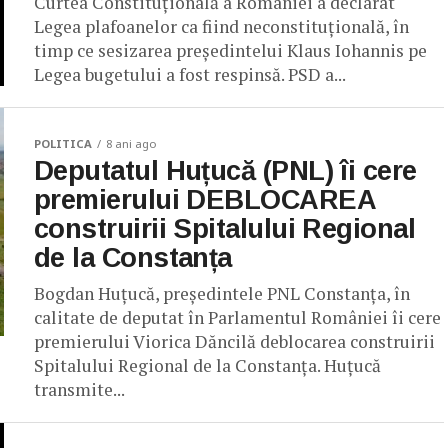
Curtea Constituțională a României a declarat
Legea plafoanelor ca fiind neconstituțională, în
timp ce sesizarea președintelui Klaus Iohannis pe
Legea bugetului a fost respinsă. PSD a...
POLITICA
8 ani ago
Deputatul Huțucă (PNL) îi cere
premierului DEBLOCAREA
construirii Spitalului Regional
de la Constanța
Bogdan Huțucă, președintele PNL Constanța, în
calitate de deputat în Parlamentul României îi cere
premierului Viorica Dăncilă deblocarea construirii
Spitalului Regional de la Constanța. Huțucă
transmite...