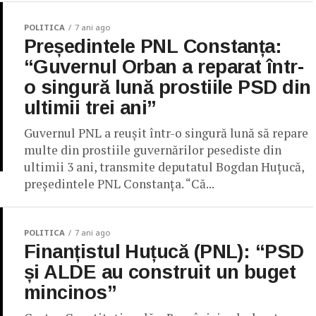
POLITICA
7 ani ago
Președintele PNL Constanța:
“Guvernul Orban a reparat într-
o singură lună prostiile PSD din
ultimii trei ani”
Guvernul PNL a reușit într-o singură lună să repare
multe din prostiile guvernărilor pesediste din
ultimii 3 ani, transmite deputatul Bogdan Huțucă,
președintele PNL Constanța. “Că...
POLITICA
7 ani ago
Finanțistul Huțucă (PNL): “PSD
și ALDE au construit un buget
mincinos”